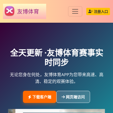
注册入口
全天更新 ·
友博体育
赛事实
时同步
无论您身在何处，
友博体育APP
为您带来高速、高
清、稳定的观赛体验。
下载客户端
网页端访问