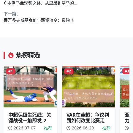
本泽马金球奖之路：从里昂到皇马的…
下一篇：
莱万多夫斯基身价与薪资演变：反映
热榜精选
#1
#2
#3
中超保级生死线：关
VAR在英超：争议判
亚
键战役一触即发_2
罚如何改变比赛走
力
2026-07-07
推荐
2026-06-29
推荐
2