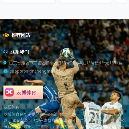
推荐网站
联系我们
山东省潍坊市东城区和平大道65号锦绣华庭15号楼4单元1651室
support@xinchengmen.com
友博体育
友博体育是华语地区领先的综合体育全站平台，每天提供近千场足
球、nba篮球、电竞等体育赛事资讯，可以通过官网或APP下载 轻松
获取NBA、欧冠、世界杯、五大联赛等热门赛事的实时资讯、数据统