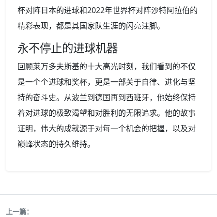
杯对阵日本的进球和2022年世界杯对阵沙特阿拉伯的
精彩表现，都是其国家队生涯的闪亮注脚。
永不停止的进球机器
回顾莱万多夫斯基的十大高光时刻，我们看到的不仅
是一个个进球和奖杯，更是一部关于自律、进化与坚
持的奋斗史。从波兰到德国再到西班牙，他始终保持
着对进球的极致渴望和对胜利的无限追求。他的故事
证明，伟大的成就源于对每一个机会的把握，以及对
巅峰状态的持久维持。
上一篇：