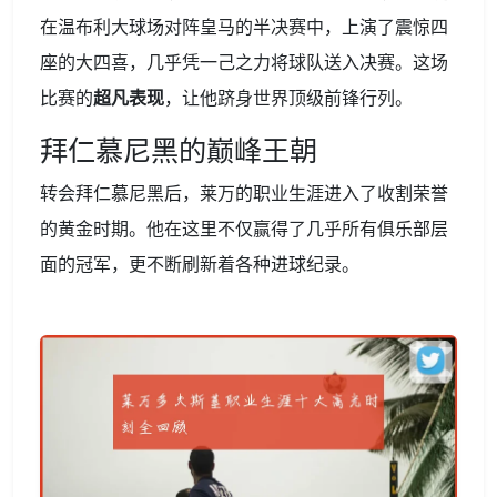
在温布利大球场对阵皇马的半决赛中，上演了震惊四
座的大四喜，几乎凭一己之力将球队送入决赛。这场
比赛的
超凡表现
，让他跻身世界顶级前锋行列。
拜仁慕尼黑的巅峰王朝
转会拜仁慕尼黑后，莱万的职业生涯进入了收割荣誉
的黄金时期。他在这里不仅赢得了几乎所有俱乐部层
面的冠军，更不断刷新着各种进球纪录。